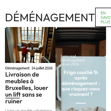
DÉMÉNAGEMENT
EN
SAVO
PLUS
7 min read
Déménagement
26 juin 2026
Déménagement
24 juillet 2026
Frigo couché 1h
Livraison de
après
meubles à
déménagement :
Bruxelles, louer
que risquez-vous
un lift sans se
vraiment ?
ruiner
Livrer un meuble volumineux