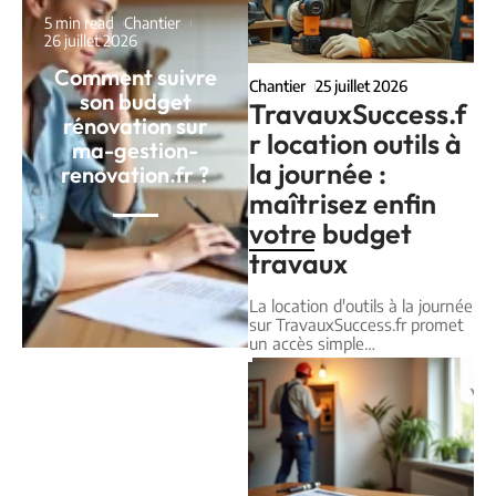
5 min read
Chantier
26 juillet 2026
Comment suivre
Chantier
25 juillet 2026
son budget
TravauxSuccess.f
rénovation sur
r location outils à
ma-gestion-
la journée :
renovation.fr ?
maîtrisez enfin
votre budget
travaux
La location d'outils à la journée
sur TravauxSuccess.fr promet
un accès simple
…