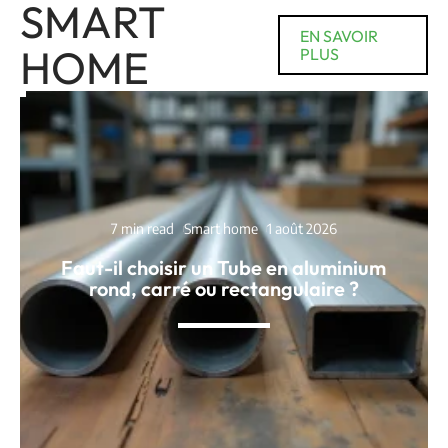
SMART
EN SAVOIR
HOME
PLUS
7 min read
Smart home
1 août 2026
Faut-il choisir un Tube en aluminium
rond, carré ou rectangulaire ?