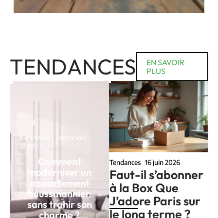
TENDANCES
EN SAVOIR
PLUS
6 min read
Tendances
19 juin 2026
Comment
Tendances
16 juin 2026
moderniser un
Faut-il s’abonner
appartement
à la Box Que
haussmannien
J’adore Paris sur
sans trahir son
le long terme ?
charme ?