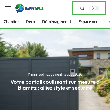
Chantier
Déco
Déménagement
Espace vert
I
11 min read
Logement
5 août 2026
Votre portail coulissant sur mesure à
Biarritz : alliez style et sécurité