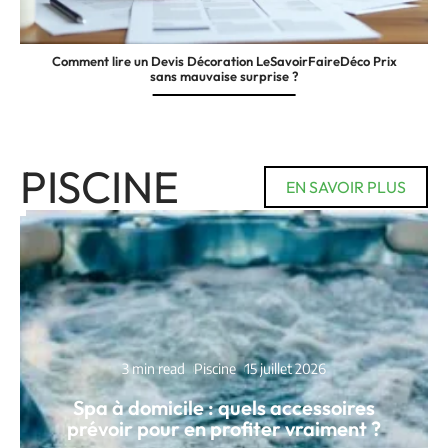
Comment lire un Devis Décoration LeSavoirFaireDéco Prix
sans mauvaise surprise ?
PISCINE
EN SAVOIR PLUS
3 min read
Piscine
15 juillet 2026
Spa à domicile : quels accessoires
prévoir pour en profiter vraiment ?