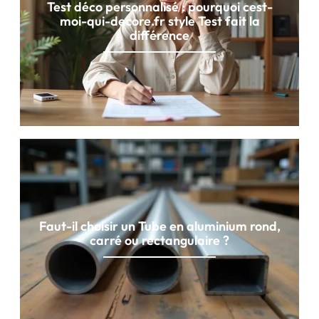
Test déco personnalisé : pourquoi cest-
moi-qui-decore.fr style Test fait la
différence
Faut-il choisir un Tube en aluminium rond,
carré ou rectangulaire ?