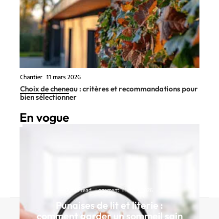
Chantier
11 mars 2026
Choix de cheneau : critères et recommandations pour
bien sélectionner
En vogue
2 min read
Logement
11 mars 2026
Punaises de lit et literie :
Contact
Mentions Légales
Sitemap
comment garder un sommeil sain