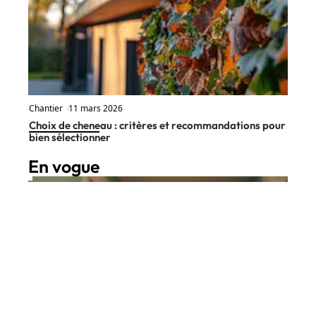
Chantier
11 mars 2026
Choix de cheneau : critères et recommandations pour
bien sélectionner
En vogue
6 min read
Déco
4 mai 2026
Quelle couleur pour une entrée
Contact
Mentions Légales
Sitemap
conviviale qui donne envie de