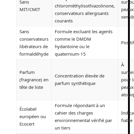
Sans
surtou
chlorométhylisothiazolinone,
MIT/CMIT
peaux
conservateurs allergisants
sensib
courants
Sans
Formule excluant les agents
conservateurs
comme le DMDM
Positif
libérateurs de
hydantoïne ou le
formaldéhyde
quaternium-15
À
Parfum
survei
Concentration élevée de
(fragrance) en
pour l
parfum synthétique
tête de liste
peaux
atopi
Formule répondant à un
Écolabel
cahier des charges
Indica
européen ou
environnemental vérifié par
fiable
Ecocert
un tiers