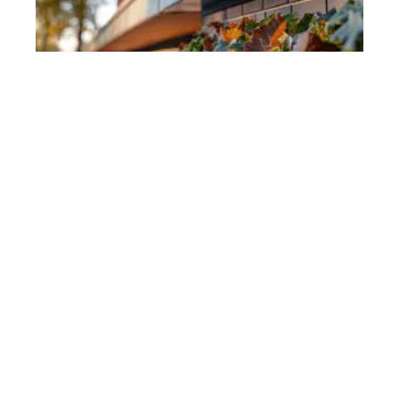
Chantier
11 mars 2026
Choix de cheneau : critères et
recommandations pour bien sélectionner
En vogue
6 min read
Logement
5 avril 2026