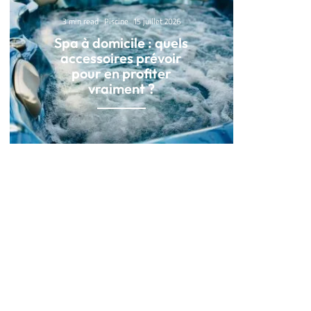
3 min read
Piscine
15 juillet 2026
Spa à domicile : quels
accessoires prévoir
pour en profiter
vraiment ?