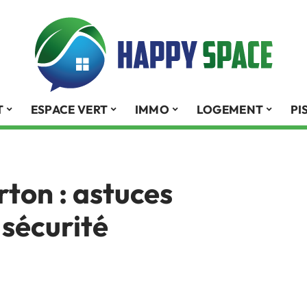
T
ESPACE VERT
IMMO
LOGEMENT
PI
rton : astuces
 sécurité