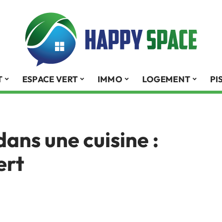
T
ESPACE VERT
IMMO
LOGEMENT
PI
dans une cuisine :
ert