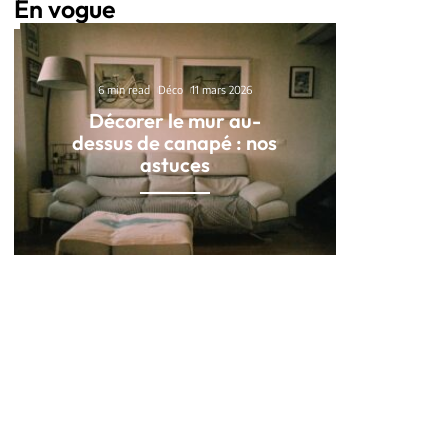
En vogue
6 min read
Déco
11 mars 2026
Décorer le mur au-
dessus de canapé : nos
astuces