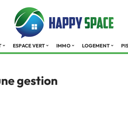
T
ESPACE VERT
IMMO
LOGEMENT
PI
’une gestion
?