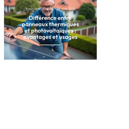
9 min read
Chantier
28 avril 2026
Différence entre
panneaux thermiques
et photovoltaïques :
avantages et usages