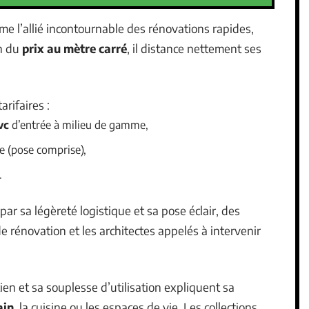
e l’allié incontournable des rénovations rapides,
in du
prix au mètre carré
, il distance nettement ses
arifaires :
vc
d’entrée à milieu de gamme,
e (pose comprise),
.
ar sa légèreté logistique et sa pose éclair, des
 rénovation et les architectes appelés à intervenir
tien et sa souplesse d’utilisation expliquent sa
ain
, la cuisine ou les espaces de vie. Les collections