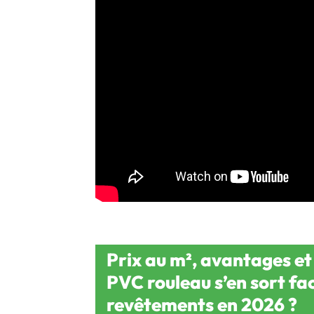
Prix au m², avantages et
PVC rouleau s’en sort fa
revêtements en 2026 ?