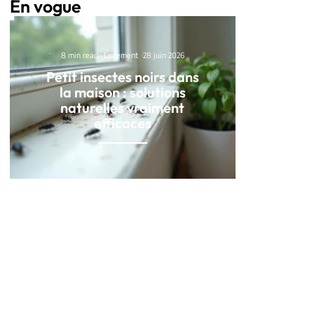
En vogue
8 min read
Logement
28 juin 2026
Petit insectes noirs dans
la maison : solutions
naturelles vraiment
efficaces