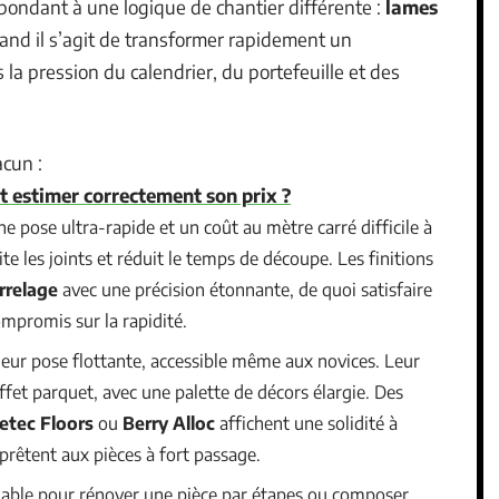
ondant à une logique de chantier différente :
lames
and il s’agit de transformer rapidement un
 la pression du calendrier, du portefeuille et des
acun :
t estimer correctement son prix ?
 pose ultra-rapide et un coût au mètre carré difficile à
mite les joints et réduit le temps de découpe. Les finitions
rrelage
avec une précision étonnante, de quoi satisfaire
ompromis sur la rapidité.
eur pose flottante, accessible même aux novices. Leur
effet parquet, avec une palette de décors élargie. Des
etec Floors
ou
Berry Alloc
affichent une solidité à
 prêtent aux pièces à fort passage.
able pour rénover une pièce par étapes ou composer