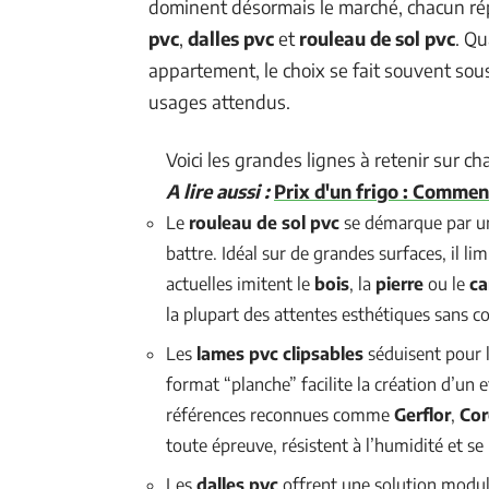
dominent désormais le marché, chacun rép
pvc
,
dalles pvc
et
rouleau de sol pvc
. Qu
appartement, le choix se fait souvent sous
usages attendus.
Voici les grandes lignes à retenir sur ch
A lire aussi :
Prix d'un frigo : Commen
Le
rouleau de sol pvc
se démarque par une
battre. Idéal sur de grandes surfaces, il li
actuelles imitent le
bois
, la
pierre
ou le
ca
la plupart des attentes esthétiques sans c
Les
lames pvc clipsables
séduisent pour l
format “planche” facilite la création d’un 
références reconnues comme
Gerflor
,
Cor
toute épreuve, résistent à l’humidité et se
Les
dalles pvc
offrent une solution modul